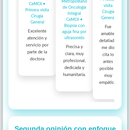
Metropolitano
CeMOI •
visita
de Oncología
Primera visita
Cirugía
Integral
Cirugía
General
CeMOI •
General
Biopsia con
Fue
Excelente
aguja fina por
amable,
atención y
ultrasonido
detallada,
servicio por
Precisa y
me dio
parte de la
clara, muy
cita lo
doctora
profesional,
antes
dedicada y
posible y
humanitaria.
muy
empática.
Segunda opinión con enfoque