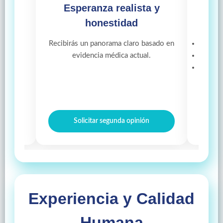
nza realista y
Enfoques frecuentes d
onestidad
segunda opinión
 panorama claro basado en
Confirmación diagnóstica
cia médica actual.
Evaluación de tratamientos
Alternativas terapéuticas
tar segunda opinión
Solicitar segunda opinión
Experiencia y Calidad
Humana