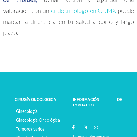
de tiroides,
tomar acción y agendar una
valoración con un
endocrinólogo en CDMX
puede
marcar la diferencia en tu salud a corto y largo
plazo.
CIRUGÍA ONCOLÓGICA
INFORMACIÓN DE
CONTACTO
Ginecología
Ginecología Oncológica
Tumores varios