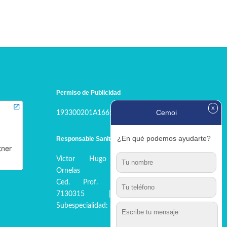
Permiso de Publicidad
X
Cemoi
193300201A1665
¿En qué podemos ayudarte?
Responsable Sanitario
Victor Hugo Carmona
Ornelas
Ced. Prof. Ginecología:
7130315 | Ced.
Subespecialidad: 8536622