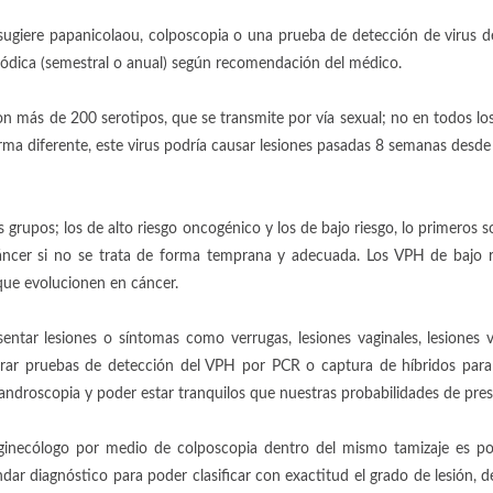
sugiere papanicolaou, colposcopia o una prueba de detección de virus 
ódica (semestral o anual) según recomendación del médico.
 más de 200 serotipos, que se transmite por vía sexual; no en todos los
rma diferente, este virus podría causar lesiones pasadas 8 semanas desde
 grupos; los de alto riesgo oncogénico y los de bajo riesgo, lo primeros
 cáncer si no se trata de forma temprana y adecuada. Los VPH de bajo r
 que evolucionen en cáncer.
tar lesiones o síntomas como verrugas, lesiones vaginales, lesiones vu
rar pruebas de detección del VPH por PCR o captura de híbridos para 
ndroscopia y poder estar tranquilos que nuestras probabilidades de prese
ginecólogo por medio de colposcopia dentro del mismo tamizaje es posi
ndar diagnóstico para poder clasificar con exactitud el grado de lesión, 