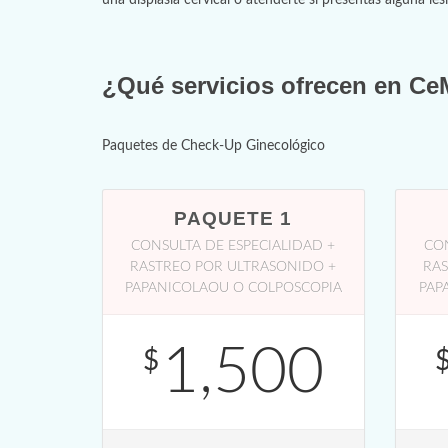
una displasia cervical o atenderte si presentas alguna les
¿Qué servicios ofrecen en C
Paquetes de Check-Up Ginecológico
PAQUETE 1
CONSULTA DE ESPECIALIDAD +
CON
RASTREO POR ULTRASONIDO +
RAS
PAPANICOLAOU O COLPOSCOPIA
PAP
1,500
$