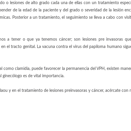
do o lesiones de alto grado cada una de ellas con un tratamiento específ
ender de la edad de la paciente y del grado o severidad de la lesión enc
icas. Posterior a un tratamiento, el seguimiento se lleva a cabo con vis
mos a tener o que ya tenemos cáncer; son lesiones pre invasoras qu
r en el tracto genital. La vacuna contra el virus del papiloma humano sig
l como clamidia, puede favorecer la permanencia del VPH, existen maneras
al ginecólogo es de vital importancia.
ou y en el tratamiento de lesiones preinvasoras y cáncer, acércate con 