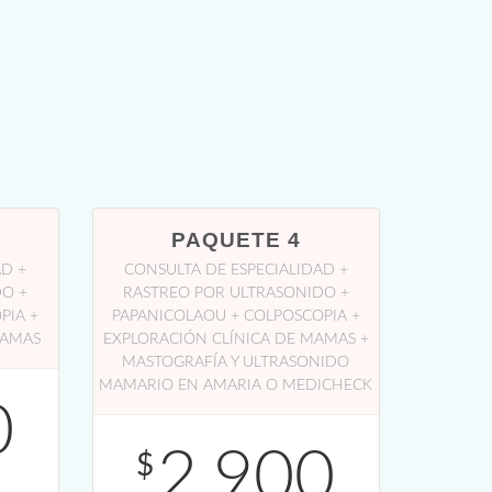
PAQUETE 4
AD +
CONSULTA DE ESPECIALIDAD +
DO +
RASTREO POR ULTRASONIDO +
PIA +
PAPANICOLAOU + COLPOSCOPIA +
MAMAS
EXPLORACIÓN CLÍNICA DE MAMAS +
MASTOGRAFÍA Y ULTRASONIDO
MAMARIO EN AMARIA O MEDICHECK
0
2,900
$