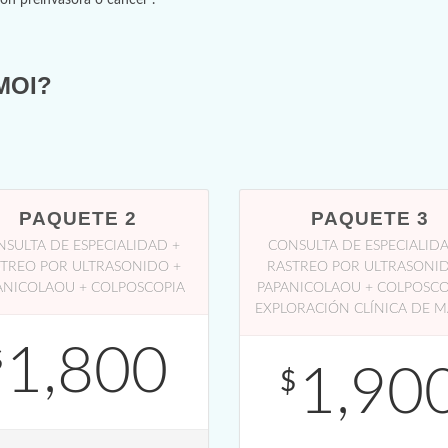
ión preinvasora o cáncer”.
eMOI?
PAQUETE 2
PAQUETE 3
SULTA DE ESPECIALIDAD +
CONSULTA DE ESPECIALID
TREO POR ULTRASONIDO +
RASTREO POR ULTRASONI
ANICOLAOU + COLPOSCOPIA
PAPANICOLAOU + COLPOSCO
EXPLORACIÓN CLÍNICA DE 
1,800
$
1,90
$