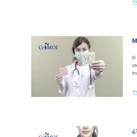
le
M
El
ut
mu
le
¿