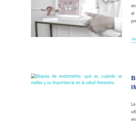
en
el
pr
le
B
I
La
ut
en