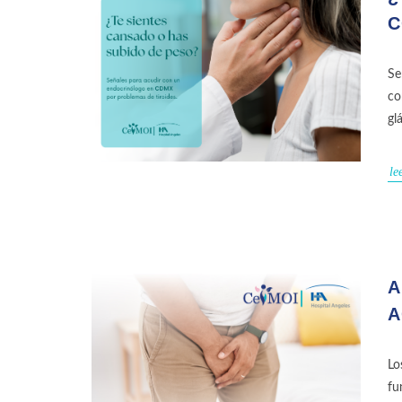
C
Se
co
gl
le
A
A
Lo
fu