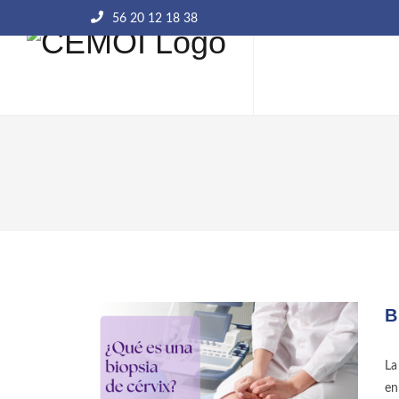
56 20 12 18 38
B
La
en