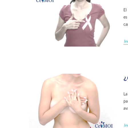
El
es
ca
le
¿
La
pa
av
le