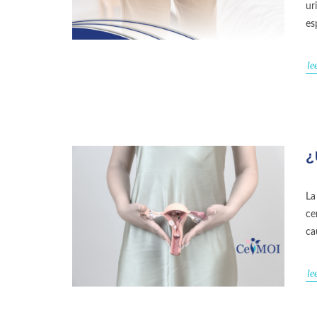
ur
es
le
¿
La
ce
ca
le