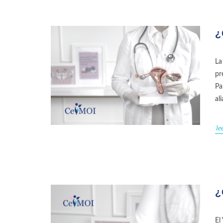
¿
La
pr
Pa
al
le
¿
El