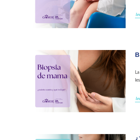
le
B
La
le
le
¿